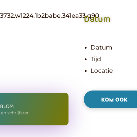
Datum
Datum
Tijd
Locatie
KOM OOK
 BLOM
en schrijfster