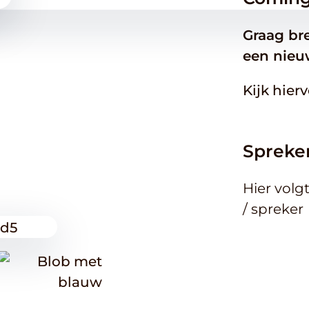
Graag br
een nieu
Kijk hier
Spreke
Hier volg
/ spreker