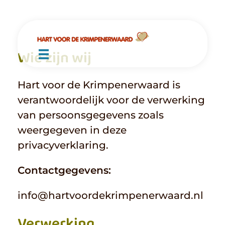
Hart voor de Krimpenerwaard
Ontmoeten - Bemoedigen - Groeien
Wie zijn wij
AGENDA
Hart voor de Krimpenerwaard is
verantwoordelijk voor de verwerking
NIEUWSBRIEF
van persoonsgegevens zoals
weergegeven in deze
AANKOMENDE EVENTS
privacyverklaring.
BIDDEN
Contactgegevens:
OVER ONS
info@hartvoordekrimpenerwaard.nl
SAMENKOMSTEN
Verwerking