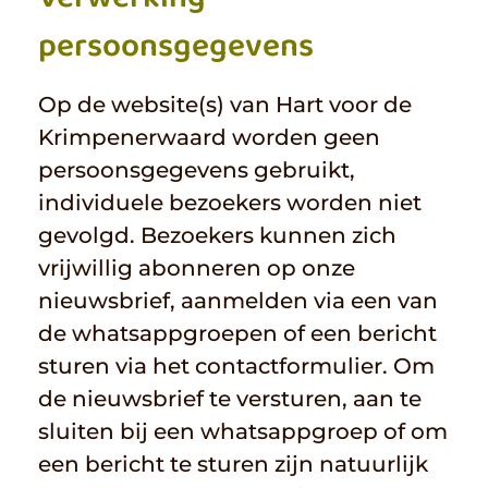
persoonsgegevens
Bemoedigingssamenkomst
ACTIVITEITEN
Huiskring
Bijbelavonden
CONTACT
Op de website(s) van Hart voor de
Krimpenerwaard worden geen
Blessed Singles
persoonsgegevens gebruikt,
individuele bezoekers worden niet
Kennismaking Christelijk Geloof
gevolgd. Bezoekers kunnen zich
vrijwillig abonneren op onze
nieuwsbrief, aanmelden via een van
de whatsappgroepen of een bericht
sturen via het contactformulier. Om
de nieuwsbrief te versturen, aan te
sluiten bij een whatsappgroep of om
een bericht te sturen zijn natuurlijk